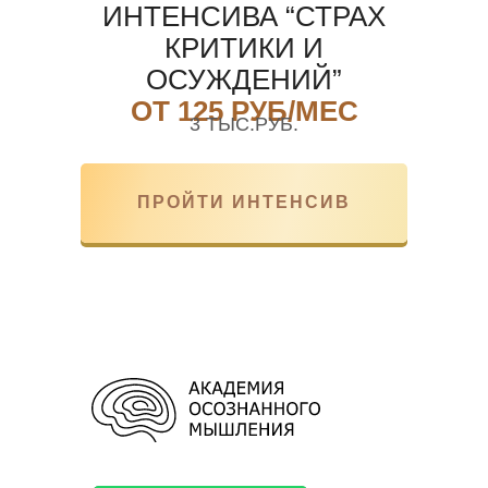
ИНТЕНСИВА “СТРАХ
КРИТИКИ И
ОСУЖДЕНИЙ”
ОТ 125 РУБ/МЕС
3 ТЫС.РУБ.
ПРОЙТИ ИНТЕНСИВ